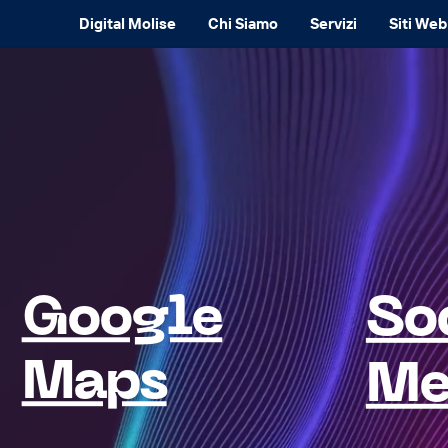
Digital Molise
Chi Siamo
Servizi
Siti Web
So
Google
Maps
Me