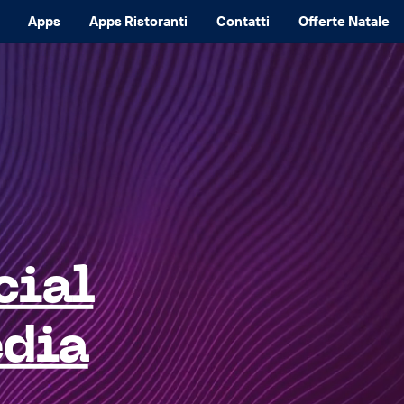
Apps
Apps Ristoranti
Contatti
Offerte Natale
cial
dia